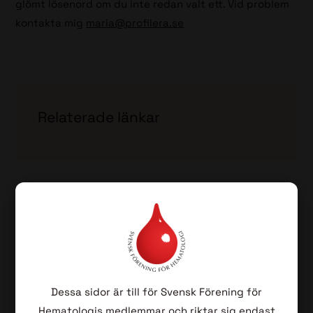
glömt lösenord om du inte redan valt ett. Vid problem
kontakta mig
maria@profilera.se
Relaterade länkar
Dessa sidor är till för Svensk Förening för
Hematologis medlemmar och riktar sig endast