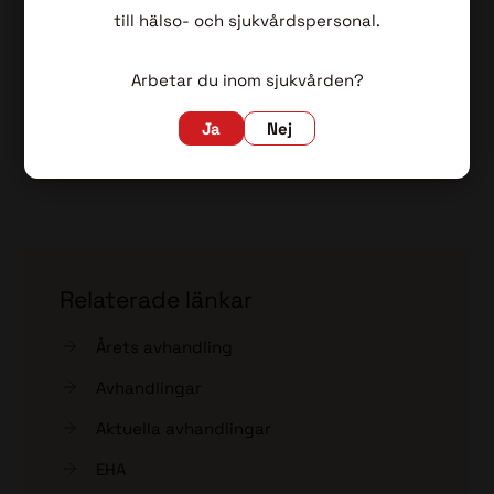
Yngre (< 36 år) blivande eller färdiga
till hälso- och sjukvårdspersonal.
hematologer erbjuds starkt rabatterat
medlemskap i EHA - EHA-medlemskap, reducerad
Arbetar du inom sjukvården?
avgift för unga hematologer!
Ja
Nej
Relaterade länkar
Årets avhandling
Avhandlingar
Aktuella avhandlingar
EHA