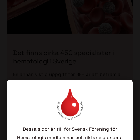
Det finns cirka 450 specialister i
hematologi i Sverige.
En annan viktig uppgift för SFH är att befrämja
de färdiga specialisters fortbildning. Detta gör vi
främst genom att arrangera de årligen
återkommande hematologidagarna. Övriga
viktiga SFH stöttade verksamheter är
Höjdpunkter från ASH och EHA, samt en nationell
föreläsningsserie.
Dessa sidor är till för Svensk Förening för
Hematologis medlemmar och riktar sig endast