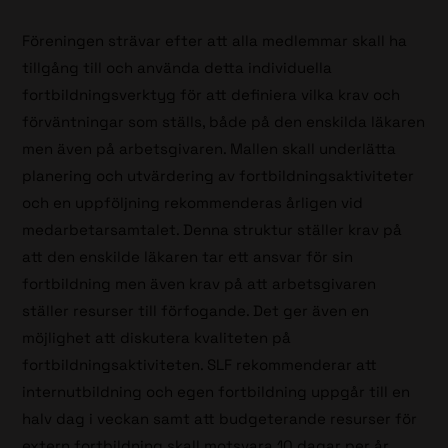
Föreningen strävar efter att alla medlemmar skall ha
tillgång till och använda detta individuella
fortbildningsverktyg för att definiera vilka krav och
förväntningar som ställs, både på den enskilda läkaren
men även på arbetsgivaren. Mallen skall underlätta
planering och utvärdering av fortbildningsaktiviteter
och en uppföljning rekommenderas årligen vid
medarbetarsamtalet. Denna struktur ställer krav på
att den enskilde läkaren tar ett ansvar för sin
fortbildning men även krav på att arbetsgivaren
ställer resurser till förfogande. Det ger även en
möjlighet att diskutera kvaliteten på
fortbildningsaktiviteten. SLF rekommenderar att
internutbildning och egen fortbildning uppgår till en
halv dag i veckan samt att budgeterande resurser för
extern fortbildning skall motsvara 10 dagar per år.