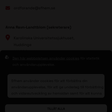
ordforande@sfhem.se
Anna Ravn-Landtblom (sekreterare)
Karolinska Universitetssjukhuset,
Huddinge
141 86 Stockholm
Den här webbplatsen använder cookies
för statistik
08 - 123 80 000 (vxl)
och användarupplevelse.
sekreterare@sfhem.se
Sfhem använder cookies för att förbättra din
användarupplevelse, för att ge underlag till förbättring
och vidareutveckling av hemsidan samt för att kunna
rikta mer relevanta erbjudanden till dig.
Till toppen av sidan
© 2026 Sfhem
Sphinxly
| Powered by
Easyweb
TILLÅT ALLA
Läs gärna vår
personuppgiftspolicy
. Om du samtycker