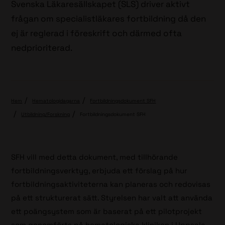
Svenska Läkaresällskapet (SLS) driver aktivt
frågan om specialistläkares fortbildning då den
ej är reglerad i föreskrift och därmed ofta
nedprioriterad.
Hem
Hematologidagarna
Fortbildningsdokument SFH
Utbildning/Forskning
Fortbildningsdokument SFH
SFH vill med detta dokument, med tillhörande
fortbildningsverktyg, erbjuda ett förslag på hur
fortbildningsaktiviteterna kan planeras och redovisas
på ett strukturerat sätt. Styrelsen har valt att använda
ett poängsystem som är baserat på ett pilotprojekt
som genomförts på hematologiska kliniken i Uppsala.