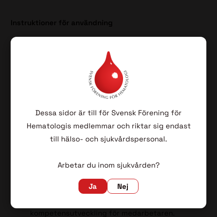
Instruktioner för användning
Den enskilda läkaren ansvarar för att löpande
registrera sin fortbildning i excelfilen som finns
att ladda ned
här
. Varje fortbildningsaktivitet kan
registreras och kommenteras under fliken Poäng
samt Portfölj. Under fliken Fortbildningsplan kan
en övergripande planering göras.
Dessa sidor är till för Svensk Förening för
Fortbildningsdokumentet finns att ladda ned
här
.
Hematologis medlemmar och riktar sig endast
Verktyget redovisas årligen vid
till hälso- och sjukvårdspersonal.
medarbetarsamtalet med sektionschefen eller
verksamhetschefen.
Arbetar du inom sjukvården?
Cheferna ansvarar för att utvärdera
Ja
Nej
fortbildningsinsatserna och åtgärda eventuella
hinder som kan ha bidragit till för låg nivå av
kompetensutveckling för medarbetaren.