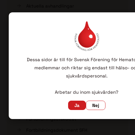
Aktuella avhandlingar
EHA
ESH
Årets utbildare
Stipendier
Dessa sidor är till för Svensk Förening för Hemat
Aktuella stipendier SFH
medlemmar och riktar sig endast till hälso- o
Blodcancerförbundets stipendier
sjukvårdspersonal.
Cathrine Everts forskningsstipendium
CSL Behring Nordic Scholarship for
Arbetar du inom sjukvården?
Immunodeficiencies
Ja
Nej
Medac forskningsstipendium
Fortbildningsutskottet
Fortbildningsdokument SFH