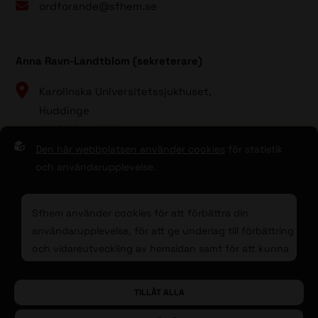
ordforande@sfhem.se
Anna Ravn-Landtblom (sekreterare)
Karolinska Universitetssjukhuset,
Huddinge
141 86 Stockholm
Den här webbplatsen använder cookies
för statistik
08 - 123 80 000 (vxl)
och användarupplevelse.
sekreterare@sfhem.se
Sfhem använder cookies för att förbättra din
användarupplevelse, för att ge underlag till förbättring
och vidareutveckling av hemsidan samt för att kunna
rikta mer relevanta erbjudanden till dig.
Till toppen av sidan
© 2026 Sfhem
Sphinxly
| Powered by
Easyweb
TILLÅT ALLA
Läs gärna vår
personuppgiftspolicy
. Om du samtycker
till vår användning, välj
Tillåt alla
. Om du vill ändra ditt