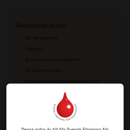
Relaterade länkar
Vår verksamhet
Stadgar
Styrelse kontaktuppgifter
Verksamhetsplan
Nationella kvalitetsindikatorer och
policydokument
Regelverk för diagnosgrupper
Fackliga frågor
Förtroendeuppdrag
Dessa sidor är till för Svensk Förening för