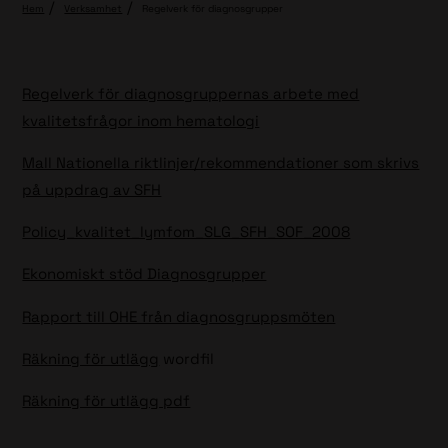
Hem
Verksamhet
Regelverk för diagnosgrupper
Regelverk för diagnosgruppernas arbete med
kvalitetsfrågor inom hematologi
Mall Nationella riktlinjer/rekommendationer som skrivs
på uppdrag av SFH
Policy_kvalitet_lymfom_SLG_SFH_SOF_2008
Ekonomiskt stöd Diagnosgrupper
Rapport till OHE från diagnosgruppsmöten
Räkning för utlägg
wordfil
Räkning för utlägg pdf