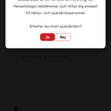
Jävsdeklaration
Hematologis medlemmar och riktar sig endast
Årsmötesprotokoll
till hälso- och sjukvårdspersonal.
Remisser samt svar från styrelsen
Arbetar du inom sjukvården?
Hedersmedlemmar
Ja
Nej
SFH 50 år
Medlemsansökan
Räkning för gjorda utlägg