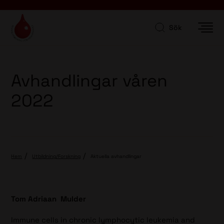
Sök
Avhandlingar våren
2022
Hem
Utbildning/Forskning
Aktuella avhandlingar
Tom Adriaan Mulder
Immune cells in chronic lymphocytic leukemia and