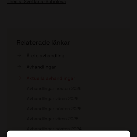
Thesis_Svetlana-Soboleva
Relaterade länkar
Årets avhandling
Avhandlingar
Aktuella avhandlingar
Avhandlingar hösten 2026
Avhandlingar våren 2026
Avhandlingar hösten 2025
Avhandlingar våren 2025
Avhandlingar hösten 2024