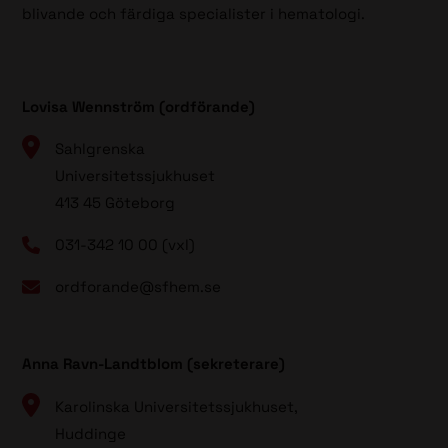
blivande och färdiga specialister i hematologi.
Lovisa Wennström (ordförande)
Sahlgrenska
Universitetssjukhuset
413 45 Göteborg
031-342 10 00 (vxl)
ordforande@sfhem.se
Anna Ravn-Landtblom (sekreterare)
Karolinska Universitetssjukhuset,
Huddinge