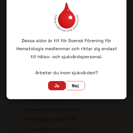
Avhandlingar våren 2024
Avhandlingar hösten 2023
Avhandlingar våren 2023
Avhandlingar hösten 2022
Dessa sidor är till för Svensk Förening för
Avhandlingar våren 2022
Hematologis medlemmar och riktar sig endast
Avhandlingar hösten 2021
till hälso- och sjukvårdspersonal.
Avhandlingar våren 2021
Avhandlingar hösten 2020
Arbetar du inom sjukvården?
Avhandlingar våren 2020
Ja
Nej
Avhandlingar hösten 2019
Avhandlingar våren 2019
Avhandlingar hösten 2018
Avhandlingar våren 2018
Avhandlingar hösten 2017