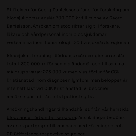
Stiftelsen för Georg Danielssons fond för forskning om
blodsjukdomar anslår 700 000 kr till minne av Georg
Danielsson. Ansökan om stöd riktar sig till forskare,
läkare och vårdpersonal inom blodsjukdomar
verksamma inom hematologi i Södra sjukvårdsregionen
Blodsjukas förening i Södra sjukvårdsregionen anslår
totalt 300 000 kr för samma ändamål och till samma
målgrupp varav 225 000 kr med viss förtur för CSK
Kristianstad inom diagnosen lymfom, men beloppet är
inte helt låst vid CSK Kristianstad. Vi bedömer
ansökningar utifrån total patientnytta.
Ansökningshandlingar tillhandahålles från vår hemsida
blodcancerförbundet.se/sodra
. Ansökningar bedöms
av en expertgrupp tillsammans med Föreningen och
GD Stiftelsens respektive styrelser.