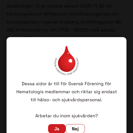
Ansökningar i 5 ex skickas senast 2025-11-30 till:
Föreningens och Stiftelsens fondföredragande och
kontaktperson: Ingemar Engberg, Drottninggatan 96,
252 21 Helsingborg. tfn 0708 - 197233. mail adress
ingberg52@gmail.com
. För mer information: se vår
hemsida:
blodcancerförbundet.se/sodra
.
Välkommen med Er ansökan
Dessa sidor är till för Svensk Förening för
Hematologis medlemmar och riktar sig endast
till hälso- och sjukvårdspersonal.
Relaterade länkar
Arbetar du inom sjukvården?
Ja
Nej