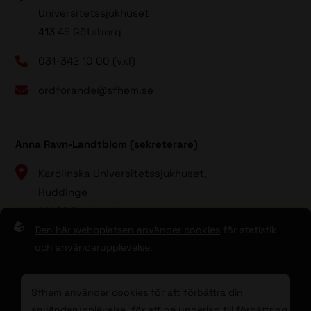
Universitetssjukhuset
413 45 Göteborg
031-342 10 00 (vxl)
ordforande@sfhem.se
Anna Ravn-Landtblom (sekreterare)
Karolinska Universitetssjukhuset,
Huddinge
141 86 Stockholm
Den här webbplatsen använder cookies
för statistik
08 - 123 80 000 (vxl)
och användarupplevelse.
sekreterare@sfhem.se
Sfhem använder cookies för att förbättra din
användarupplevelse, för att ge underlag till förbättring