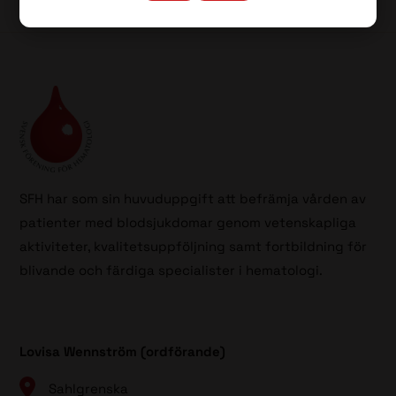
SFH har som sin huvuduppgift att befrämja vården av
patienter med blodsjukdomar genom vetenskapliga
aktiviteter, kvalitetsuppföljning samt fortbildning för
blivande och färdiga specialister i hematologi.
Lovisa Wennström (ordförande)
Sahlgrenska