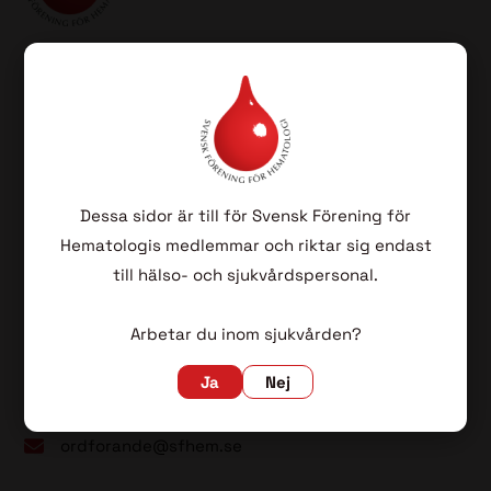
SFH har som sin huvuduppgift att befrämja vården av
patienter med blodsjukdomar genom vetenskapliga
aktiviteter, kvalitetsuppföljning samt fortbildning för
blivande och färdiga specialister i hematologi.
Dessa sidor är till för Svensk Förening för
Hematologis medlemmar och riktar sig endast
Lovisa Wennström (ordförande)
till hälso- och sjukvårdspersonal.
Sahlgrenska
Universitetssjukhuset
Arbetar du inom sjukvården?
413 45 Göteborg
Ja
Nej
031-342 10 00 (vxl)
ordforande@sfhem.se