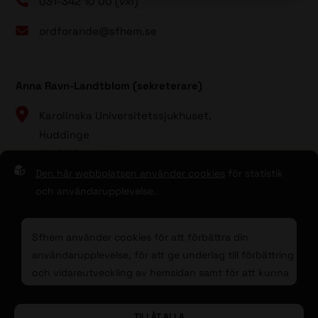
031-342 10 00 (vxl)
ordforande@sfhem.se
Anna Ravn-Landtblom (sekreterare)
Karolinska Universitetssjukhuset,
Huddinge
141 86 Stockholm
Den här webbplatsen använder cookies
för statistik
08 - 123 80 000 (vxl)
och användarupplevelse.
sekreterare@sfhem.se
Sfhem använder cookies för att förbättra din
användarupplevelse, för att ge underlag till förbättring
och vidareutveckling av hemsidan samt för att kunna
rikta mer relevanta erbjudanden till dig.
Till toppen av sidan
© 2026 Sfhem
Sphinxly
| Powered by
Easyweb
TILLÅT ALLA