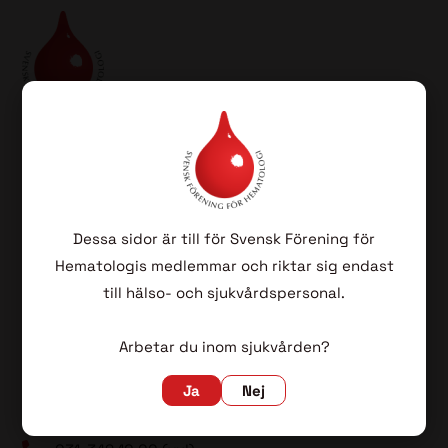
SFH har som sin huvuduppgift att befrämja vården av
patienter med blodsjukdomar genom vetenskapliga
aktiviteter, kvalitetsuppföljning samt fortbildning för
blivande och färdiga specialister i hematologi.
Dessa sidor är till för Svensk Förening för
Hematologis medlemmar och riktar sig endast
till hälso- och sjukvårdspersonal.
Lovisa Wennström (ordförande)
Arbetar du inom sjukvården?
Sahlgrenska
Universitetssjukhuset
Ja
Nej
413 45 Göteborg