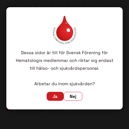
SFH har som sin huvuduppgift att befrämja vården av
patienter med blodsjukdomar genom vetenskapliga
aktiviteter, kvalitetsuppföljning samt fortbildning för
blivande och färdiga specialister i hematologi.
Dessa sidor är till för Svensk Förening för
Lovisa Wennström (ordförande)
Hematologis medlemmar och riktar sig endast
till hälso- och sjukvårdspersonal.
Sahlgrenska
Universitetssjukhuset
Arbetar du inom sjukvården?
413 45 Göteborg
Ja
Nej
031-342 10 00 (vxl)
ordforande@sfhem.se