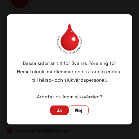
SFH har som sin huvuduppgift att befrämja vården av
patienter med blodsjukdomar genom vetenskapliga
aktiviteter, kvalitetsuppföljning samt fortbildning för
blivande och färdiga specialister i hematologi.
Dessa sidor är till för Svensk Förening för
Hematologis medlemmar och riktar sig endast
Lovisa Wennström (ordförande)
till hälso- och sjukvårdspersonal.
Sahlgrenska
Universitetssjukhuset
Arbetar du inom sjukvården?
413 45 Göteborg
Ja
Nej
031-342 10 00 (vxl)
ordforande@sfhem.se