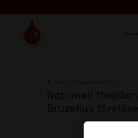
Verks
zoom
19 november 2026
Nationell föreläs
Bruzelius föreläs