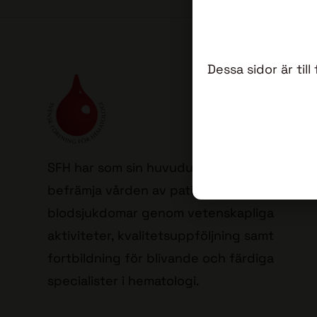
Dessa sidor är ti
SFH har som sin huvuduppgift att
befrämja vården av patienter med
blodsjukdomar genom vetenskapliga
aktiviteter, kvalitetsuppföljning samt
fortbildning för blivande och färdiga
specialister i hematologi.