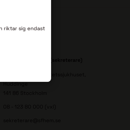
 riktar sig endast
na Ravn-Landtblom (sekreterare)
Karolinska Universitetssjukhuset,
Huddinge
141 86 Stockholm
08 - 123 80 000 (vxl)
sekreterare@sfhem.se