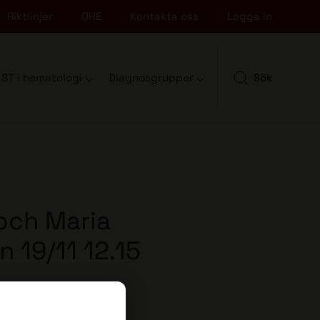
Riktlinjer
OHE
Kontakta oss
Logga in
ST i hematologi
Diagnosgrupper
Sök
 och Maria
 19/11 12.15