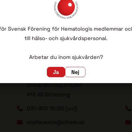
ll för Svensk Förening för Hematologis medlemmar och
till hälso- och sjukvårdspersonal.
Arbetar du inom sjukvården?
Lovisa Wennström (ordförande)
An
Ja
Nej
Sahlgrenska
Universitetssjukhuset
413 45 Göteborg
031-342 10 00 (vxl)
ordforande@sfhem.se