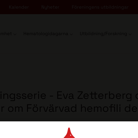
Kalender
Nyheter
Föreningens utbildningar
amhet
Hematologidagarna
Utbildning/Forskning
ningsserie - Eva Zetterberg
er om Förvärvad hemofili den