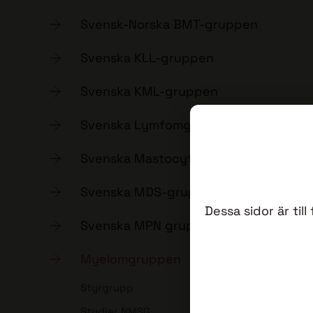
Svensk-Norska BMT-gruppen
Svenska KLL-gruppen
Svenska KML-gruppen
Svenska Lymfomgruppen
Svenska Mastocytosgruppen
Svenska MDS-gruppen
Dessa sidor är ti
Svenska MPN gruppen
Myelomgruppen
Styrgrupp
Studier NMSG