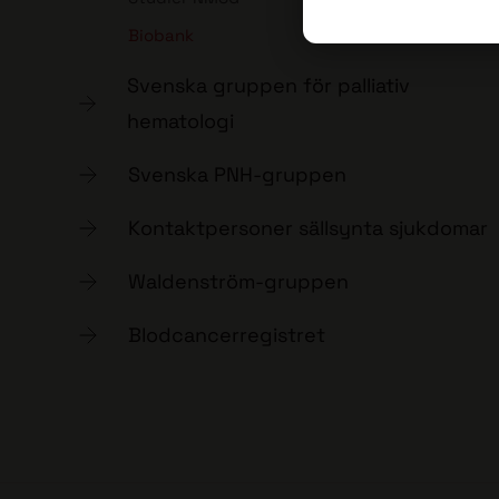
Biobank
Svenska gruppen för palliativ
hematologi
Svenska PNH-gruppen
Kontaktpersoner sällsynta sjukdomar
Waldenström-gruppen
Blodcancerregistret