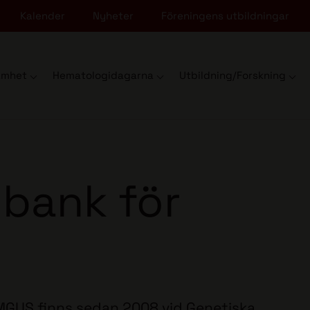
Kalender
Nyheter
Föreningens utbildningar
amhet
Hematologidagarna
Utbildning/Forskning
obank för
MGUS finns sedan 2008 vid Genetiska