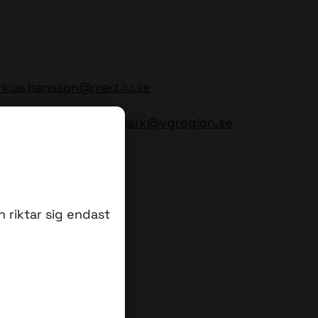
rkus.hansson@med.lu.se
ssjukhuset
cecilie.blimark@vgregion.se
 riktar sig endast
biobank
mbiobank