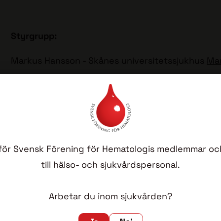
Styrgrupp:
Markus Hansson - Skånes universitetssjukhus
Ma
Cecilie Hveding Blimark Sahlgrenska Universitet
Ingemar Turesson -
ingemar.turesson@med.lu.se
ll för Svensk Förening för Hematologis medlemmar och
Viktiga dokument
hittar du nedan:
till hälso- och sjukvårdspersonal.
Patientinformation -
Patientinformation_myelom
Arbetar du inom sjukvården?
Provhantering -
Provtagningsanvisningar_myelo