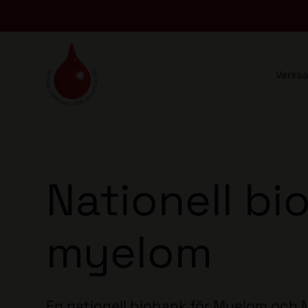
Verks
Nationell bi
myelom
En nationell biobank för Myelom och 