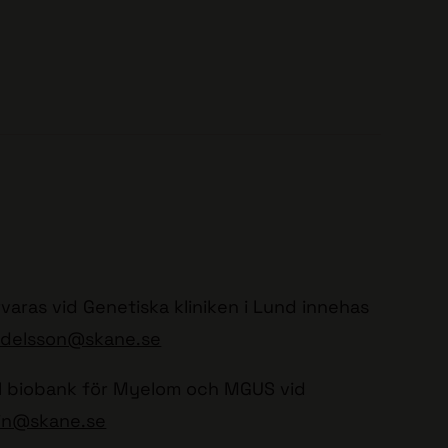
varas vid Genetiska kliniken i Lund innehas
Bodelsson@skane.se
ll biobank för Myelom och MGUS vid
lin@skane.se